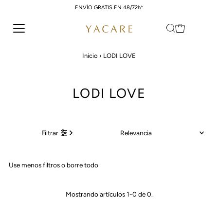
ENVÍO GRATIS EN 48/72h*
Ir directamente al contenido
Inicio
›
LODI LOVE
LODI LOVE
Relevancia
Filtrar
Características
Use menos filtros o
borre todo
Más relevantes
Más vendidos
Mostrando artículos 1-0 de 0.
Alfabéticamente, A-Z
Alfabéticamente, Z-A