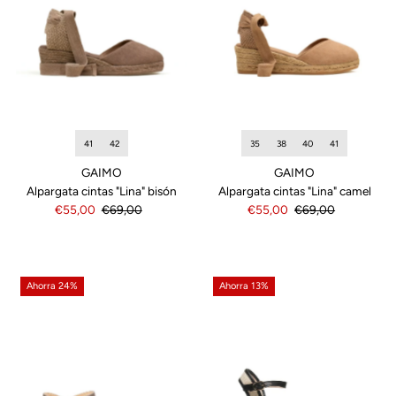
35
38
40
41
41
42
GAIMO
GAIMO
Alpargata cintas "Lina" camel
Alpargata cintas "Lina" bisón
Precio
€55,00
Precio
€69,00
Precio
€55,00
Precio
€69,00
de
normal
de
normal
venta
venta
Ahorra 24%
Ahorra 13%