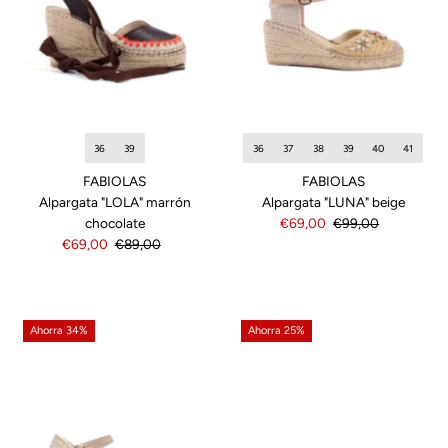
36
39
36
37
38
39
40
41
FABIOLAS
FABIOLAS
Alpargata "LOLA" marrón
Alpargata "LUNA" beige
chocolate
Precio
€69,00
Precio
€99,00
Precio
€69,00
Precio
€89,00
de
normal
de
normal
venta
venta
Ahorra 34%
Ahorra 25%