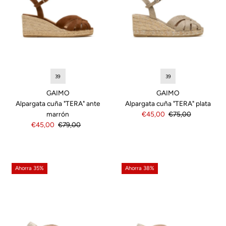
39
39
GAIMO
GAIMO
Alpargata cuña "TERA" ante
Alpargata cuña "TERA" plata
marrón
Precio
€45,00
Precio
€75,00
Precio
€45,00
Precio
€79,00
de
normal
de
normal
venta
venta
Ahorra 35%
Ahorra 38%