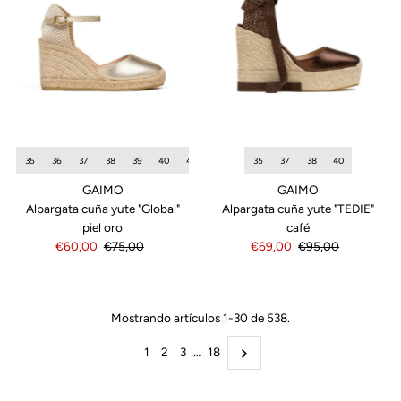
35
36
37
38
39
40
41
42
35
37
38
40
GAIMO
GAIMO
Alpargata cuña yute "Global"
Alpargata cuña yute "TEDIE"
piel oro
café
Precio
€60,00
Precio
€75,00
Precio
€69,00
Precio
€95,00
de
normal
de
normal
venta
venta
Mostrando artículos 1-30 de 538.
1
2
3
…
18