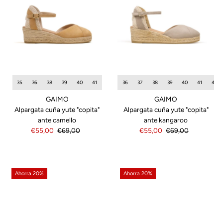
35
36
38
39
40
41
36
37
38
39
40
41
42
GAIMO
GAIMO
Alpargata cuña yute "copita"
Alpargata cuña yute "copita"
ante camello
ante kangaroo
Precio
€55,00
Precio
€69,00
Precio
€55,00
Precio
€69,00
de
normal
de
normal
venta
venta
Ahorra 20%
Ahorra 20%