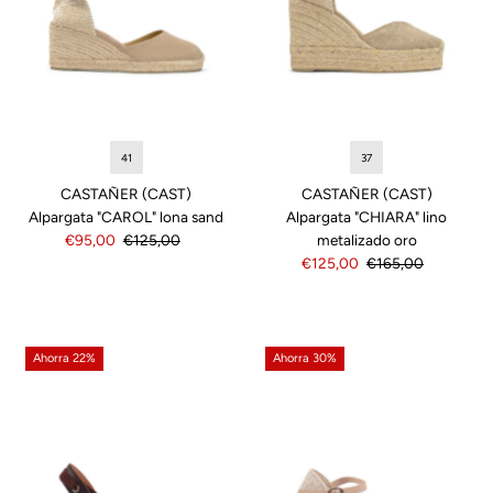
41
37
CASTAÑER (CAST)
CASTAÑER (CAST)
Alpargata "CAROL" lona sand
Alpargata "CHIARA" lino
Precio
€95,00
Precio
€125,00
metalizado oro
de
normal
Precio
€125,00
Precio
€165,00
venta
de
normal
venta
Ahorra 22%
Ahorra 30%