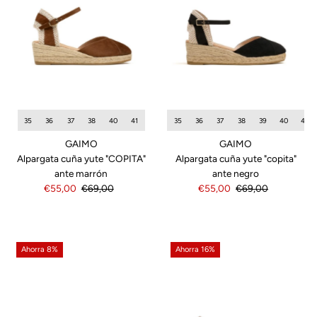
35
36
37
38
40
41
35
36
37
38
39
40
42
GAIMO
GAIMO
Alpargata cuña yute "COPITA"
Alpargata cuña yute "copita"
ante marrón
ante negro
Precio
€55,00
Precio
€69,00
Precio
€55,00
Precio
€69,00
de
normal
de
normal
venta
venta
Ahorra 8%
Ahorra 16%