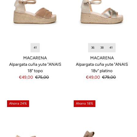
41
36
38
41
MACARENA
MACARENA
Alpargata cuña yute "ANAIS
Alpargata cuña yute "ANAIS
18" topo
18v" platino
Precio
€49,00
Precio
€75,00
Precio
€49,00
Precio
€79,00
de
normal
de
normal
venta
venta
Ahorra 24%
Ahorra 18%