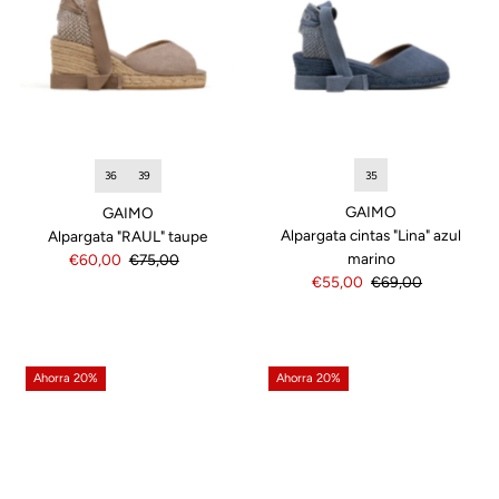
35
36
39
GAIMO
GAIMO
Alpargata cintas "Lina" azul
Alpargata "RAUL" taupe
marino
Precio
€60,00
Precio
€75,00
Precio
€55,00
Precio
€69,00
de
normal
de
normal
venta
venta
Ahorra 20%
Ahorra 20%