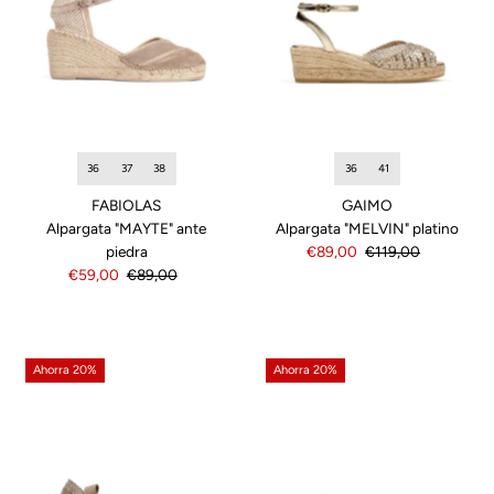
36
37
38
36
41
FABIOLAS
GAIMO
Alpargata "MAYTE" ante
Alpargata "MELVIN" platino
piedra
Precio
€89,00
Precio
€119,00
Precio
€59,00
Precio
€89,00
de
normal
de
normal
venta
venta
Ahorra 20%
Ahorra 20%