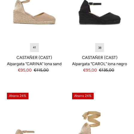
41
38
CASTAÑER (CAST)
CASTAÑER (CAST)
Alpargata "CARINA" lona sand
Alpargata "CAROL" lona negro
Precio
€95,00
Precio
€115,00
Precio
€95,00
Precio
€135,00
de
normal
de
normal
venta
venta
Ahorra 24%
Ahorra 24%