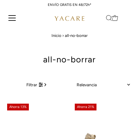
ENVÍO GRATIS EN 48/72h*
Ir directamente al contenido
Inicio
›
all-no-borrar
all-no-borrar
Relevancia
Filtrar
Características
Más relevantes
Ahorra 13%
Ahorra 21%
Más vendidos
Alfabéticamente, A-Z
Alfabéticamente, Z-A