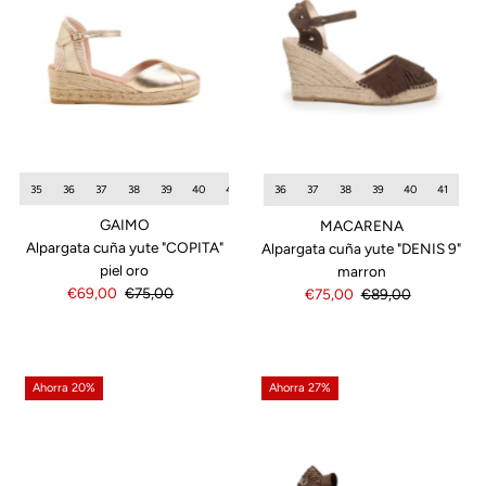
35
36
37
38
39
40
41
42
36
37
38
39
40
41
GAIMO
MACARENA
Alpargata cuña yute "COPITA"
Alpargata cuña yute "DENIS 9"
piel oro
marron
Precio
€69,00
Precio
€75,00
Precio
€75,00
Precio
€89,00
de
normal
de
normal
venta
venta
Ahorra 20%
Ahorra 27%