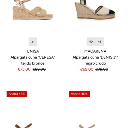
40
41
41
MACARENA
UNISA
Alpargata cuña "DENIS 31"
Alpargata cuña "CERESA"
negro crudo
tejido bronce
Precio
€69,00
Precio
€79,00
Precio
€75,00
Precio
€99,00
de
normal
de
normal
venta
venta
Ahorra 43%
Ahorra 40%