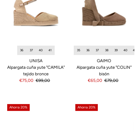
35
36
37
38
39
40
42
36
37
40
41
GAIMO
UNISA
Alpargata cuña yute "COLIN"
Alpargata cuña yute "CAMILA"
bisón
tejido bronce
Precio
€65,00
Precio
€79,00
Precio
€75,00
Precio
€99,00
de
normal
de
normal
venta
venta
Ahorra 20%
Ahorra 20%