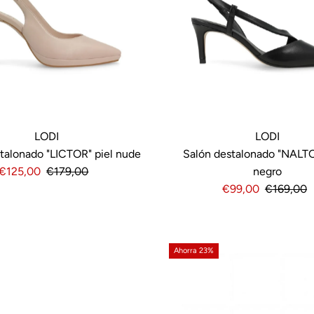
LODI
LODI
talonado "LICTOR" piel nude
Salón destalonado "NALTO
Precio
€125,00
Precio
€179,00
negro
de
normal
Precio
€99,00
Precio
€169,00
venta
de
normal
venta
Ahorra 23%