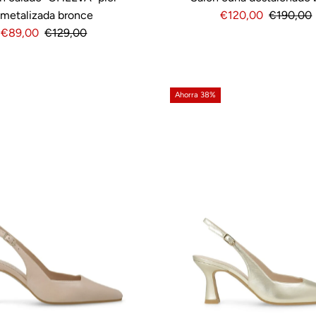
metalizada bronce
Precio
€120,00
Precio
€190,00
Precio
€89,00
Precio
€129,00
de
normal
de
normal
venta
venta
Ahorra 38%