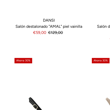
DANSI
Salón destalonado "AMAL" piel vainilla
Salón d
Precio
€59,00
Precio
€129,00
de
normal
venta
Ahorra 30%
Ahorra 30%