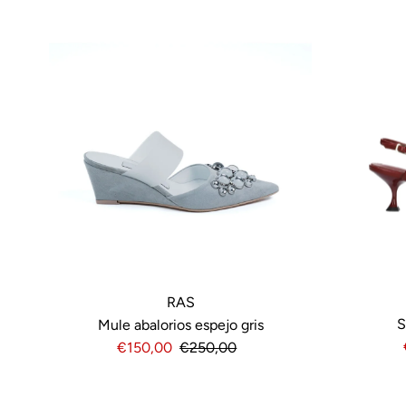
RAS
S
Mule abalorios espejo gris
Precio
€150,00
Precio
€250,00
de
normal
venta