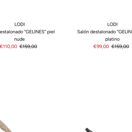
LODI
LODI
estalonado "GELINES" piel
Salón destalonado "GELIN
nude
platino
Precio
€110,00
Precio
€159,00
Precio
€99,00
Precio
€159,00
de
normal
de
normal
venta
venta