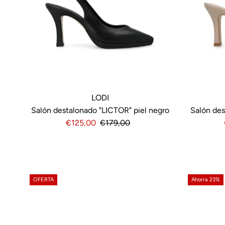
LODI
Salón destalonado "LICTOR" piel negro
Salón des
Precio
€125,00
Precio
€179,00
de
normal
venta
OFERTA
Ahorra 23%