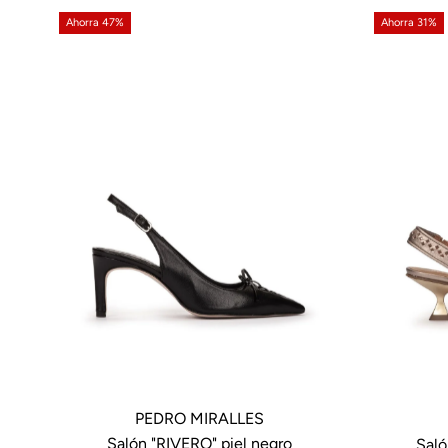
Ahorra 47%
Ahorra 31%
PEDRO MIRALLES
Salón "RIVERO" piel negro
Saló