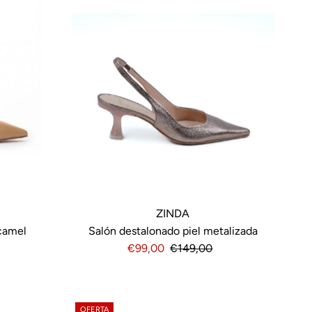
ZINDA
 camel
Salón destalonado piel metalizada
Precio
€99,00
Precio
€149,00
de
normal
venta
OFERTA