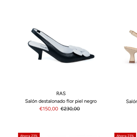
RAS
Salón destalonado flor piel negro
Saló
Precio
€150,00
Precio
€230,00
de
normal
venta
Ahorra 23%
Ahorra 23%