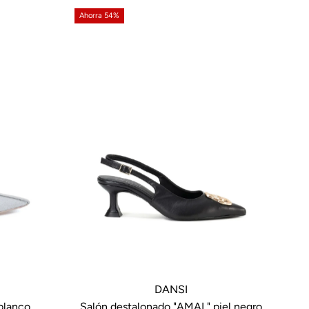
Ahorra 54%
DANSI
blanco
Salón destalonado "AMAL" piel negro