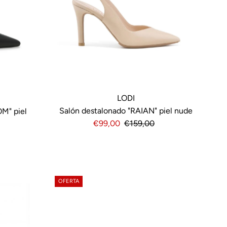
LODI
Salón destalonado "RAIAN" piel nude
M" piel
Precio
€99,00
Precio
€159,00
de
normal
venta
OFERTA