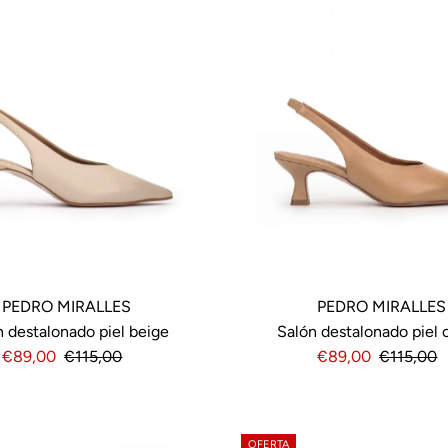
PEDRO MIRALLES
PEDRO MIRALLES
n destalonado piel beige
Salón destalonado piel
Precio
€89,00
Precio
€115,00
Precio
€89,00
Precio
€115,00
de
normal
de
normal
venta
venta
OFERTA