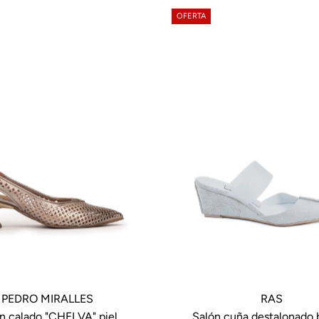
OFERTA
PEDRO MIRALLES
RAS
n calado "CHELVA" piel
Salón cuña destalonado 