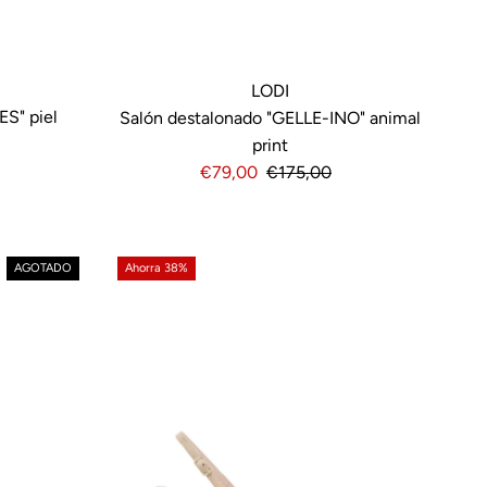
LODI
ES" piel
Salón destalonado "GELLE-INO" animal
print
Precio
€79,00
Precio
€175,00
de
normal
venta
AGOTADO
Ahorra 38%