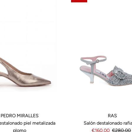
RAS
PEDRO MIRALLES
Salón destalonado rafia
estalonado piel metalizada
Precio
€160,00
Precio
€280,00
plomo