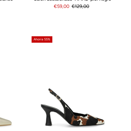
Precio
€59,00
Precio
€129,00
de
normal
venta
Ahorra 55%