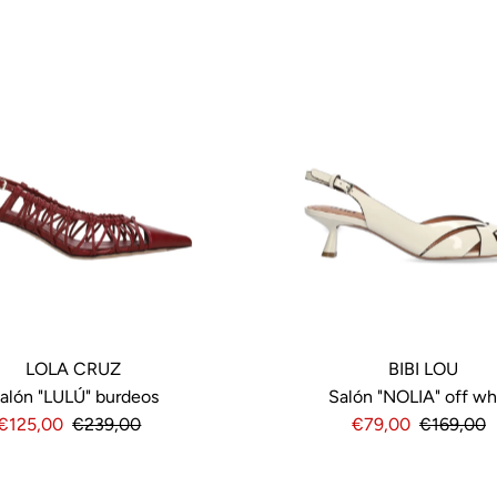
LOLA CRUZ
BIBI LOU
alón "LULÚ" burdeos
Salón "NOLIA" off wh
Precio
€125,00
Precio
€239,00
Precio
€79,00
Precio
€169,00
de
normal
de
normal
venta
venta