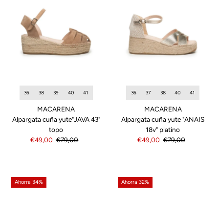
36
38
39
40
41
36
37
38
40
41
MACARENA
MACARENA
Alpargata cuña yute"JAVA 43"
Alpargata cuña yute "ANAIS
topo
18v" platino
Precio
€49,00
Precio
€79,00
Precio
€49,00
Precio
€79,00
de
normal
de
normal
venta
venta
Ahorra 34%
Ahorra 32%