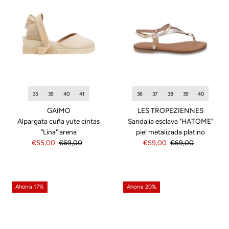
35
39
40
41
36
37
38
39
40
GAIMO
LES TROPEZIENNES
Alpargata cuña yute cintas
Sandalia esclava "HATOME"
"Lina" arena
piel metalizada platino
Precio
€55,00
Precio
€69,00
Precio
€59,00
Precio
€69,00
de
normal
de
normal
venta
venta
Ahorra 17%
Ahorra 20%