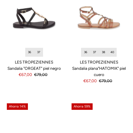
36
37
36
37
38
40
LES TROPEZIENNES
LES TROPEZIENNES
Sandalia "ORGEAT" piel negro
Sandalia plana"HATOMIK" piel
Precio
€67,00
Precio
€79,00
cuero
de
normal
Precio
€67,00
Precio
€79,00
venta
de
normal
venta
Ahorra 14%
Ahorra 59%