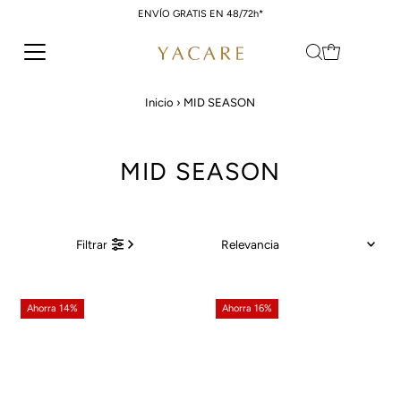
ENVÍO GRATIS EN 48/72h*
Ir directamente al contenido
Inicio
›
MID SEASON
MID SEASON
Relevancia
Filtrar
Características
Más relevantes
Ahorra 14%
Ahorra 16%
Más vendidos
Alfabéticamente, A-Z
Alfabéticamente, Z-A