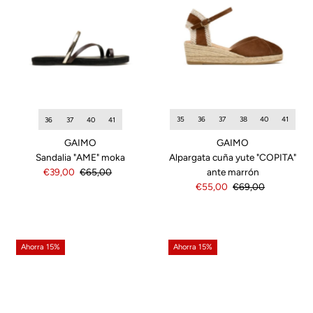
35
36
37
38
40
41
36
37
40
41
GAIMO
GAIMO
Alpargata cuña yute "COPITA"
Sandalia "AME" moka
ante marrón
Precio
€39,00
Precio
€65,00
Precio
€55,00
Precio
€69,00
de
normal
de
normal
venta
venta
Ahorra 15%
Ahorra 15%