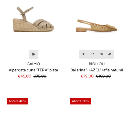
36
37
38
41
39
BIBI LOU
GAIMO
Bailarina "HAZEL" rafia natural
Alpargata cuña "TERA" plata
Precio
€79,00
Precio
€169,00
Precio
€45,00
Precio
€75,00
de
normal
de
normal
venta
venta
Ahorra 40%
Ahorra 20%