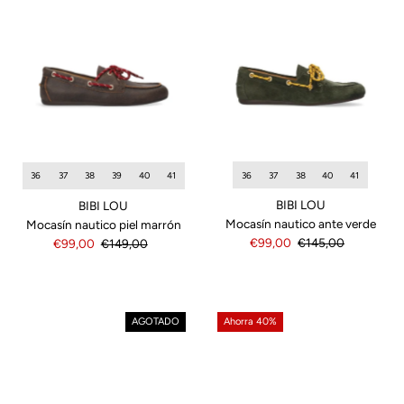
36
37
38
40
41
36
37
38
39
40
41
BIBI LOU
BIBI LOU
Mocasín nautico ante verde
Mocasín nautico piel marrón
Precio
€99,00
Precio
€145,00
Precio
€99,00
Precio
€149,00
de
normal
de
normal
venta
venta
AGOTADO
Ahorra 40%