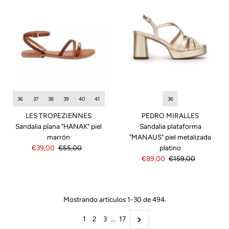
36
36
37
38
39
40
41
PEDRO MIRALLES
LES TROPEZIENNES
Sandalia plataforma
Sandalia plana "HANAK" piel
"MANAUS" piel metalizada
marrón
platino
Precio
€39,00
Precio
€55,00
Precio
€89,00
Precio
€159,00
de
normal
de
normal
venta
venta
Mostrando artículos 1-30 de 494.
1
2
3
…
17