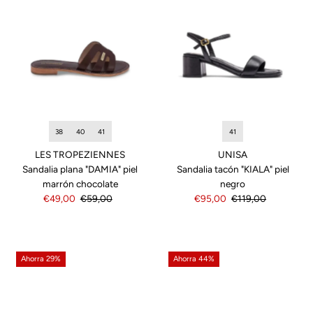
38
40
41
41
LES TROPEZIENNES
UNISA
Sandalia plana "DAMIA" piel
Sandalia tacón "KIALA" piel
marrón chocolate
negro
Precio
€49,00
Precio
€59,00
Precio
€95,00
Precio
€119,00
de
normal
de
normal
venta
venta
Ahorra 29%
Ahorra 44%