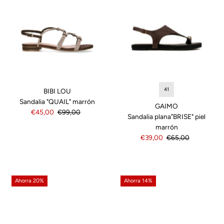
41
BIBI LOU
Sandalia "QUAIL" marrón
GAIMO
Precio
€45,00
Precio
€99,00
Sandalia plana"BRISE" piel
de
normal
marrón
venta
Precio
€39,00
Precio
€65,00
de
normal
venta
Ahorra 20%
Ahorra 14%