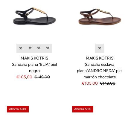
36
36
37
38
39
MAKIS KOTRIS
MAKIS KOTRIS
Sandalia esclava
Sandalia plana "ELIA" piel
plana"ANDROMEDA" piel
negro
marrón chocolate
Precio
€105,00
Precio
€149,00
Precio
€105,00
Precio
€149,00
de
normal
de
normal
venta
venta
Ahorra 40%
Ahorra 53%