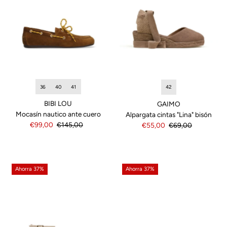
36
40
41
42
BIBI LOU
GAIMO
Mocasín nautico ante cuero
Alpargata cintas "Lina" bisón
Precio
€99,00
Precio
€145,00
Precio
€55,00
Precio
€69,00
de
normal
de
normal
venta
venta
Ahorra 37%
Ahorra 37%