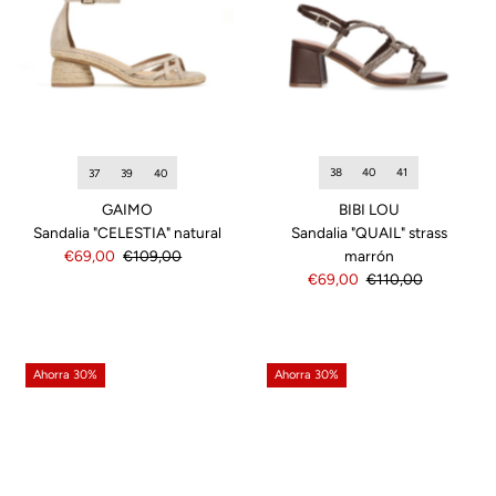
38
40
41
37
39
40
BIBI LOU
GAIMO
Sandalia "QUAIL" strass
Sandalia "CELESTIA" natural
marrón
Precio
€69,00
Precio
€109,00
Precio
€69,00
Precio
€110,00
de
normal
de
normal
venta
venta
Ahorra 30%
Ahorra 30%