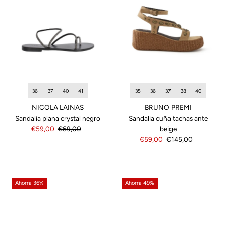
36
37
40
41
35
36
37
38
40
NICOLA LAINAS
BRUNO PREMI
Sandalia plana crystal negro
Sandalia cuña tachas ante
Precio
€59,00
Precio
€69,00
beige
de
normal
Precio
€59,00
Precio
€145,00
venta
de
normal
venta
Ahorra 36%
Ahorra 49%