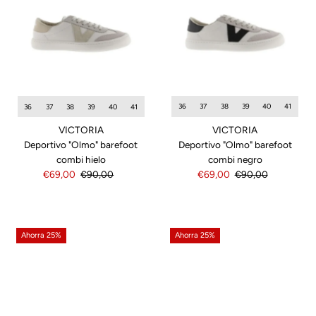
36
37
38
39
40
41
36
37
38
39
40
41
VICTORIA
VICTORIA
Deportivo "Olmo" barefoot
Deportivo "Olmo" barefoot
combi negro
combi hielo
Precio
€69,00
Precio
€90,00
Precio
€69,00
Precio
€90,00
de
normal
de
normal
venta
venta
Ahorra 25%
Ahorra 25%