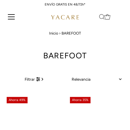
ENVÍO GRATIS EN 48/72h*
Ir directamente al contenido
Inicio
›
BAREFOOT
BAREFOOT
Relevancia
Filtrar
Características
Más relevantes
Ahorra 49%
Ahorra 35%
Más vendidos
Alfabéticamente, A-Z
Alfabéticamente, Z-A