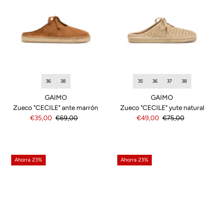
Precio, menor a mayor
Precio, mayor a menor
Fecha: antiguo(a) a
reciente
Fecha: reciente a
antiguo(a)
36
38
35
36
37
38
GAIMO
GAIMO
Zueco "CECILE" ante marrón
Zueco "CECILE" yute natural
Precio
€35,00
Precio
€69,00
Precio
€49,00
Precio
€75,00
de
normal
de
normal
venta
venta
Ahorra 23%
Ahorra 23%