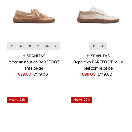
36
38
36
37
38
39
40
41
HISPANITAS
HISPANITAS
Deportivo BAREFOOT rejilla
Mocasín náutico BAREFOOT
piel combi beige
ante beige
Precio
€89,00
Precio
€119,00
Precio
€89,00
Precio
€119,00
de
normal
de
normal
venta
venta
Ahorra 22%
Ahorra 22%