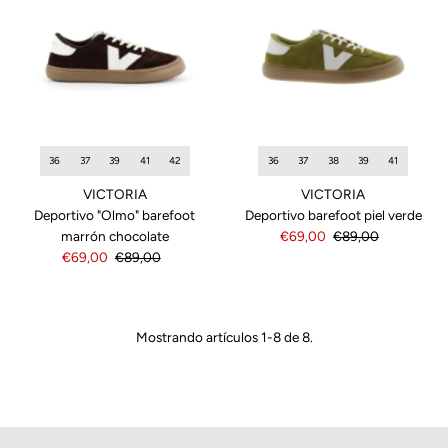
36
37
39
41
42
36
37
38
39
41
VICTORIA
VICTORIA
Deportivo "Olmo" barefoot
Deportivo barefoot piel verde
marrón chocolate
Precio
€69,00
Precio
€89,00
Precio
€69,00
Precio
€89,00
de
normal
de
normal
venta
venta
Mostrando artículos 1-8 de 8.