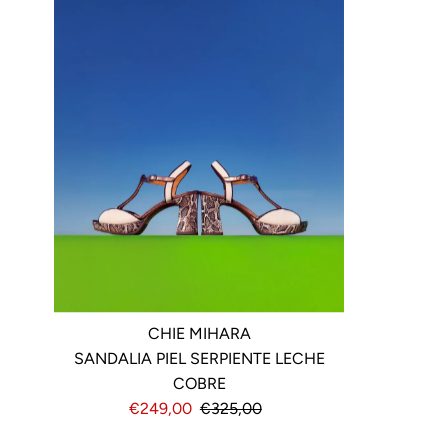
CHIE MIHARA
SANDALIA PIEL SERPIENTE LECHE
COBRE
Precio
€249,00
Precio
€325,00
de
normal