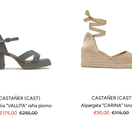
CASTAÑER (CAST
CASTAÑER (CAST)
Alpargata "CARINA" lon
lia "VALLITA" rafia plomo
Precio
€95,00
Precio
€115,00
Precio
€175,00
Precio
€255,00
de
normal
de
normal
venta
venta