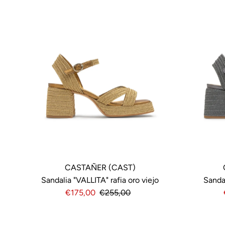
CASTAÑER (CAST)
Sandalia "VALLITA" rafia oro viejo
Sanda
Precio
€175,00
Precio
€255,00
de
normal
venta