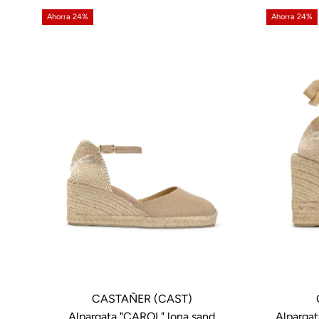
Ahorra 24%
Ahorra 24%
CASTAÑER (CAST)
Alpargata "CAROL" lona sand
Alpargat