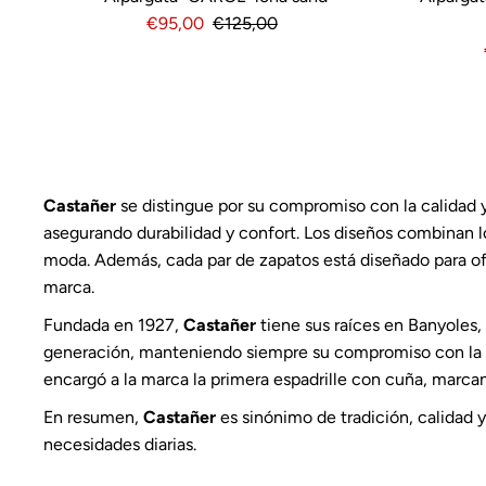
Precio
€95,00
Precio
€125,00
de
normal
venta
Castañer
se distingue por su compromiso con la calidad y 
asegurando durabilidad y confort. Los diseños combinan l
moda. Además, cada par de zapatos está diseñado para ofr
marca.
Fundada en 1927,
Castañer
tiene sus raíces en Banyoles
generación, manteniendo siempre su compromiso con la ar
encargó a la marca la primera espadrille con cuña, marc
En resumen,
Castañer
es sinónimo de tradición, calidad 
necesidades diarias.