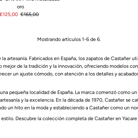
oro
Precio
€125,00
Precio
€165,00
de
normal
venta
Mostrando artículos 1-6 de 6.
la artesanía. Fabricados en España, los zapatos de Castañer uti
o mejor de la tradición y la innovación, ofreciendo modelos c
ecer un ajuste cómodo, con atención a los detalles y acabados 
, una pequeña localidad de España. La marca comenzó como un 
tesanía y la excelencia. En la década de 1970, Castañer se cat
ando un hito en la moda y estableciendo a Castañer como un no
y estilo. Descubre la colección completa de Castañer en Yacare