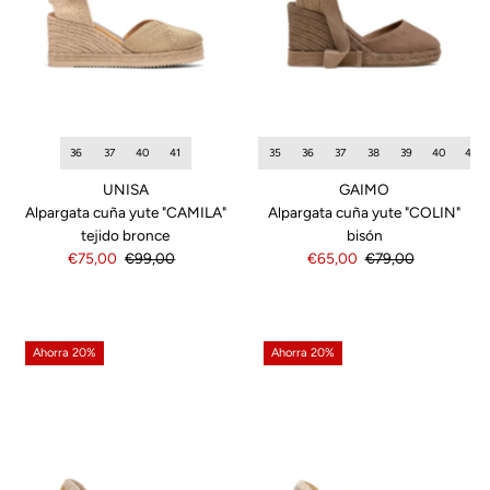
35
36
37
38
39
40
42
36
37
40
41
GAIMO
UNISA
Alpargata cuña yute "COLIN"
Alpargata cuña yute "CAMILA"
bisón
tejido bronce
Precio
€65,00
Precio
€79,00
Precio
€75,00
Precio
€99,00
de
normal
de
normal
venta
venta
Ahorra 20%
Ahorra 20%