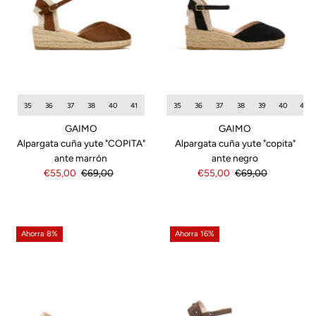
35
36
37
38
40
41
35
36
37
38
39
40
42
GAIMO
GAIMO
Alpargata cuña yute "COPITA"
Alpargata cuña yute "copita"
ante marrón
ante negro
Precio
€55,00
Precio
€69,00
Precio
€55,00
Precio
€69,00
de
normal
de
normal
venta
venta
Ahorra 8%
Ahorra 16%