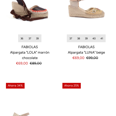
36
37
39
37
38
39
40
41
FABIOLAS
FABIOLAS
Alpargata "LOLA" marrón
Alpargata "LUNA" beige
chocolate
Precio
€69,00
Precio
€99,00
Precio
€69,00
Precio
€89,00
de
normal
de
normal
venta
venta
Ahorra 34%
Ahorra 25%