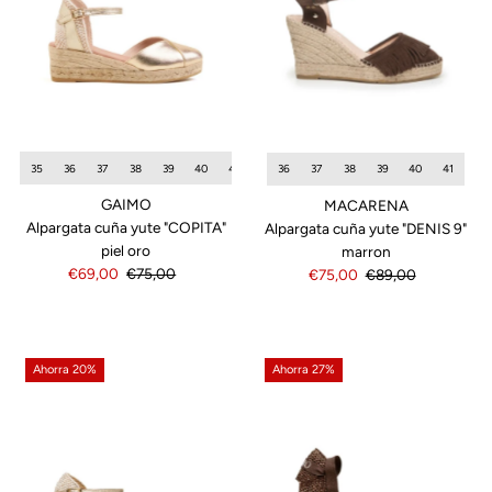
35
36
37
38
39
40
41
42
36
37
38
39
40
41
GAIMO
MACARENA
Alpargata cuña yute "COPITA"
Alpargata cuña yute "DENIS 9"
piel oro
marron
Precio
€69,00
Precio
€75,00
Precio
€75,00
Precio
€89,00
de
normal
de
normal
venta
venta
Ahorra 20%
Ahorra 27%