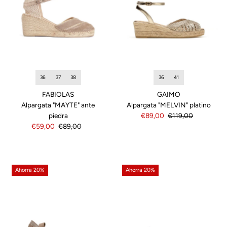
36
37
38
36
41
FABIOLAS
GAIMO
Alpargata "MAYTE" ante
Alpargata "MELVIN" platino
piedra
Precio
€89,00
Precio
€119,00
Precio
€59,00
Precio
€89,00
de
normal
de
normal
venta
venta
Ahorra 20%
Ahorra 20%