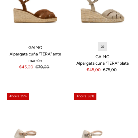
39
GAIMO
Alpargata cuña "TERA" ante
GAIMO
marrón
Alpargata cuña "TERA" plata
Precio
€45,00
Precio
€79,00
Precio
€45,00
Precio
€75,00
de
normal
de
normal
venta
venta
Ahorra 35%
Ahorra 38%