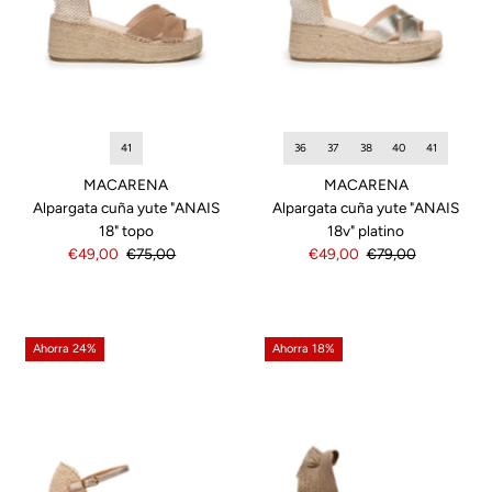
41
36
37
38
40
41
MACARENA
MACARENA
Alpargata cuña yute "ANAIS
Alpargata cuña yute "ANAIS
18" topo
18v" platino
Precio
€49,00
Precio
€75,00
Precio
€49,00
Precio
€79,00
de
normal
de
normal
venta
venta
Ahorra 24%
Ahorra 18%