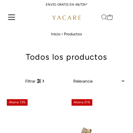
ENVÍO GRATIS EN 48/72h*
Ir directamente al contenido
Inicio
›
Productos
Todos los productos
Relevancia
Filtrar
Características
Más relevantes
Ahorra 13%
Ahorra 21%
Más vendidos
Alfabéticamente, A-Z
Alfabéticamente, Z-A