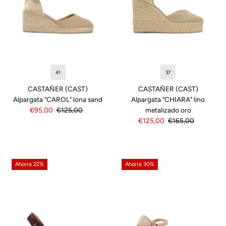
41
37
CASTAÑER (CAST)
CASTAÑER (CAST)
Alpargata "CAROL" lona sand
Alpargata "CHIARA" lino
Precio
€95,00
Precio
€125,00
metalizado oro
de
normal
Precio
€125,00
Precio
€165,00
venta
de
normal
venta
Ahorra 22%
Ahorra 30%