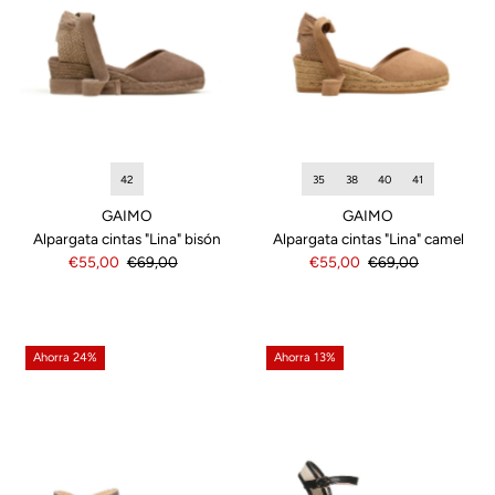
35
38
40
41
42
GAIMO
GAIMO
Alpargata cintas "Lina" camel
Alpargata cintas "Lina" bisón
Precio
€55,00
Precio
€69,00
Precio
€55,00
Precio
€69,00
de
normal
de
normal
venta
venta
Ahorra 24%
Ahorra 13%