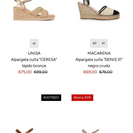
40
41
41
MACARENA
UNISA
Alpargata cuña "DENIS 31"
Alpargata cuña "CERESA"
negro crudo
tejido bronce
Precio
€69,00
Precio
€79,00
Precio
€75,00
Precio
€99,00
de
normal
de
normal
venta
venta
AGOTADO
Ahorra 40%