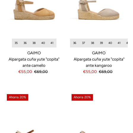
35
36
38
40
41
36
37
38
39
40
41
42
GAIMO
GAIMO
Alpargata cuña yute "copita"
Alpargata cuña yute "copita"
ante camello
ante kangaroo
Precio
€55,00
Precio
€69,00
Precio
€55,00
Precio
€69,00
de
normal
de
normal
venta
venta
Ahorra 20%
Ahorra 20%