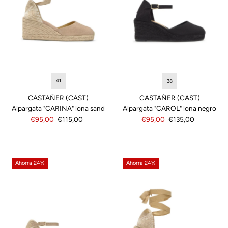
41
38
CASTAÑER (CAST)
CASTAÑER (CAST)
Alpargata "CARINA" lona sand
Alpargata "CAROL" lona negro
Precio
€95,00
Precio
€115,00
Precio
€95,00
Precio
€135,00
de
normal
de
normal
venta
venta
Ahorra 24%
Ahorra 24%