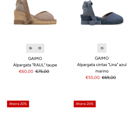
35
36
39
GAIMO
GAIMO
Alpargata cintas "Lina" azul
Alpargata "RAUL" taupe
marino
Precio
€60,00
Precio
€75,00
Precio
€55,00
Precio
€69,00
de
normal
de
normal
venta
venta
Ahorra 20%
Ahorra 20%