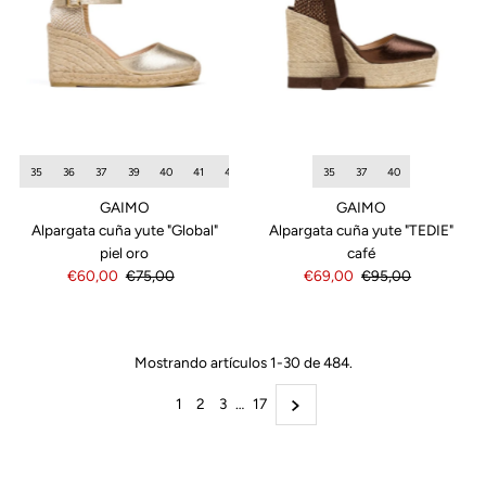
35
36
37
39
40
41
42
35
37
40
GAIMO
GAIMO
Alpargata cuña yute "Global"
Alpargata cuña yute "TEDIE"
piel oro
café
Precio
€60,00
Precio
€75,00
Precio
€69,00
Precio
€95,00
de
normal
de
normal
venta
venta
Mostrando artículos 1-30 de 484.
1
2
3
…
17