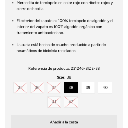
Mercedita de terciopelo en color rojo con ribetes rojos y
cierre de hebilla.
El exterior del zapato es 100% terciopelo de algodón y el
interior del zapato es 100% algodón orgánico con
tratamiento antibacteriano.
La suela está hecha de caucho producido a partir de
neumáticos de bicicleta reciclados.
Referencia de producto:
231246-SIZE-38
Size:
38
Variante agotada o no disponible
Variante agotada o no disponible
Variante agotada o no disponible
35
36
37
38
39
40
Variante agotada o no disponible
Variante agotada o no disponib
41
42