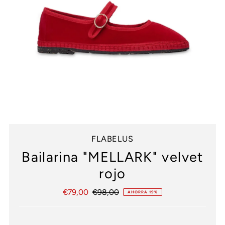
FLABELUS
Bailarina "MELLARK" velvet
rojo
Precio
€79,00
Precio
€98,00
AHORRA 19%
de
normal
venta