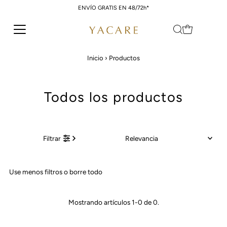
ENVÍO GRATIS EN 48/72h*
Ir directamente al contenido
Inicio
›
Productos
Todos los productos
Relevancia
Filtrar
Características
Use menos filtros o
borre todo
Más relevantes
Más vendidos
Mostrando artículos 1-0 de 0.
Alfabéticamente, A-Z
Alfabéticamente, Z-A