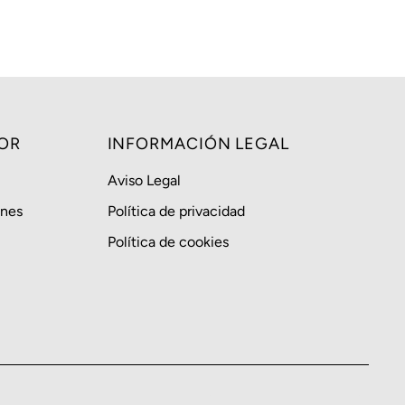
Alfabéticamente, A-Z
Alfabéticamente, Z-A
Precio, menor a mayor
Precio, mayor a menor
Fecha: antiguo(a) a
OR
INFORMACIÓN LEGAL
reciente
Aviso Legal
Fecha: reciente a
antiguo(a)
ones
Política de privacidad
Política de cookies