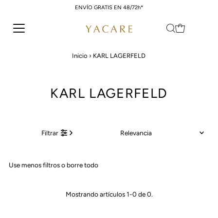
ENVÍO GRATIS EN 48/72h*
Ir directamente al contenido
Inicio
›
KARL LAGERFELD
KARL LAGERFELD
Relevancia
Filtrar
Características
Use menos filtros o
borre todo
Más relevantes
Más vendidos
Mostrando artículos 1-0 de 0.
Alfabéticamente, A-Z
Alfabéticamente, Z-A