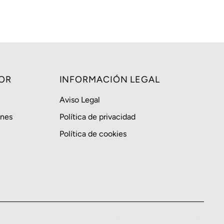
Alfabéticamente, A-Z
Alfabéticamente, Z-A
Precio, menor a mayor
Precio, mayor a menor
Fecha: antiguo(a) a
OR
INFORMACIÓN LEGAL
reciente
Aviso Legal
Fecha: reciente a
antiguo(a)
ones
Política de privacidad
Política de cookies