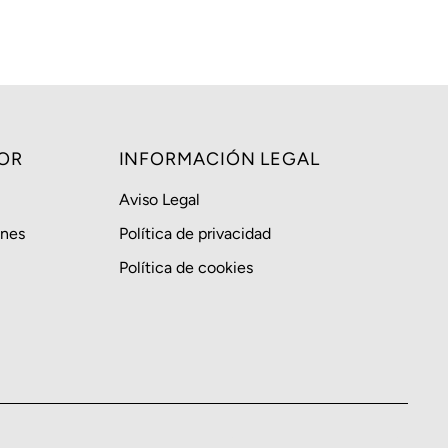
Alfabéticamente, A-Z
Alfabéticamente, Z-A
Precio, menor a mayor
Precio, mayor a menor
Fecha: antiguo(a) a
OR
INFORMACIÓN LEGAL
reciente
Aviso Legal
Fecha: reciente a
antiguo(a)
ones
Política de privacidad
Política de cookies