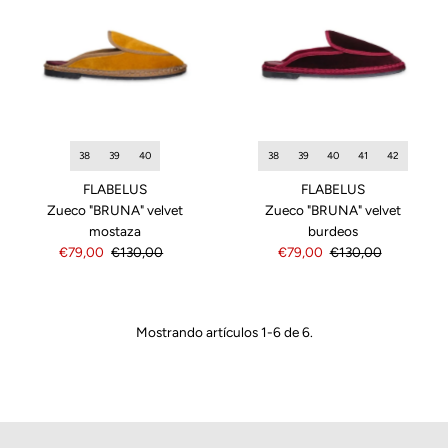
38
39
40
41
42
38
39
40
FLABELUS
FLABELUS
Zueco "BRUNA" velvet
Zueco "BRUNA" velvet
burdeos
mostaza
Precio
€79,00
Precio
€130,00
Precio
€79,00
Precio
€130,00
de
normal
de
normal
venta
venta
Mostrando artículos 1-6 de 6.