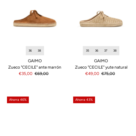
Precio, menor a mayor
Precio, mayor a menor
Fecha: antiguo(a) a
reciente
Fecha: reciente a
antiguo(a)
36
38
35
36
37
38
GAIMO
GAIMO
Zueco "CECILE" ante marrón
Zueco "CECILE" yute natural
Precio
€35,00
Precio
€69,00
Precio
€49,00
Precio
€75,00
de
normal
de
normal
venta
venta
Ahorra 46%
Ahorra 43%