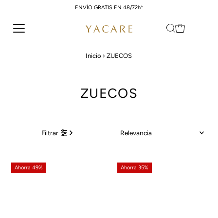
ENVÍO GRATIS EN 48/72h*
Ir directamente al contenido
Inicio
›
ZUECOS
ZUECOS
Relevancia
Filtrar
Características
Más relevantes
Ahorra 49%
Ahorra 35%
Más vendidos
Alfabéticamente, A-Z
Alfabéticamente, Z-A