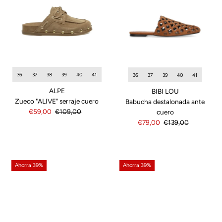
36
37
38
39
40
41
36
37
39
40
41
ALPE
BIBI LOU
Zueco "ALIVE" serraje cuero
Babucha destalonada ante
Precio
€59,00
Precio
€109,00
cuero
de
normal
Precio
€79,00
Precio
€139,00
venta
de
normal
venta
Ahorra 39%
Ahorra 39%