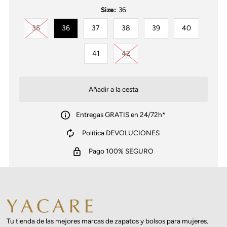
Size:
36
Variante agotada o no disponible
35
36
37
38
39
40
Variante agotada o no disponib
41
42
Entregas GRATIS en 24/72h*
Política DEVOLUCIONES
Pago 100% SEGURO
Tu tienda de las mejores marcas de zapatos y bolsos para mujeres.