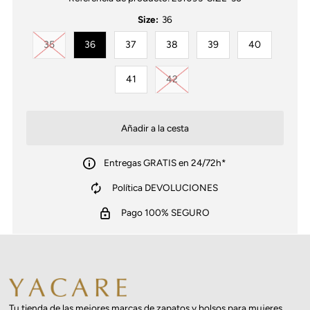
Size:
36
Variante agotada o no disponible
35
36
37
38
39
40
Variante agotada o no disponib
41
42
Entregas GRATIS en 24/72h*
Política DEVOLUCIONES
Pago 100% SEGURO
Tu tienda de las mejores marcas de zapatos y bolsos para mujeres.