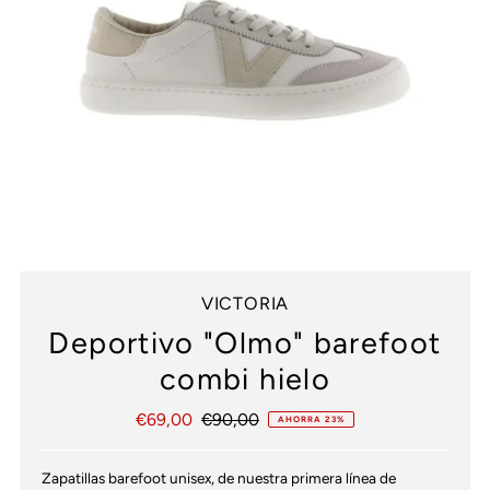
VICTORIA
Deportivo "Olmo" barefoot
combi hielo
Precio
€69,00
Precio
€90,00
AHORRA 23%
de
normal
venta
Zapatillas barefoot unisex, de nuestra primera línea de