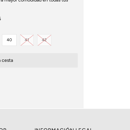
5
Variante agotada o no disponible
Variante agotada o no disponible
40
41
42