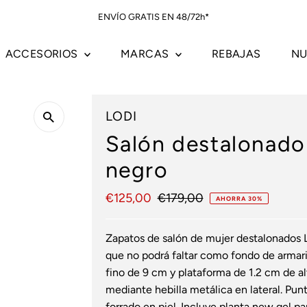
ENVÍO GRATIS EN 48/72h*
ACCESORIOS
MARCAS
REBAJAS
NU
LODI
Salón destalonado
negro
Precio
€125,00
Precio
€179,00
AHORRA 30%
de
normal
venta
Zapatos de salón de mujer destalonados L
que no podrá faltar como fondo de armar
fino de 9 cm y plataforma de 1.2 cm de alt
mediante hebilla metálica en lateral. Punt
forrado en piel. Incluye planta new gel 