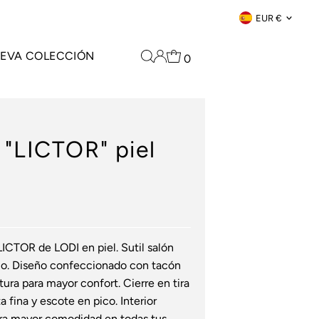
Moneda
EUR €
EVA COLECCIÓN
0
 "LICTOR" piel
ICTOR de LODI en piel. Sutil salón
io. Diseño confeccionado con tacón
ura para mayor confort. Cierre en tira
a fina y escote en pico. Interior
para mayor comodidad en todas tus