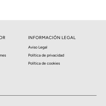
Alfabéticamente, A-Z
Alfabéticamente, Z-A
Precio, menor a mayor
Precio, mayor a menor
Fecha: antiguo(a) a
OR
INFORMACIÓN LEGAL
reciente
Aviso Legal
Fecha: reciente a
antiguo(a)
ones
Política de privacidad
Política de cookies