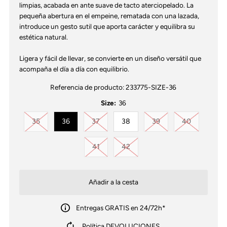
limpias, acabada en ante suave de tacto aterciopelado. La
pequeña abertura en el empeine, rematada con una lazada,
introduce un gesto sutil que aporta carácter y equilibra su
estética natural.
Ligera y fácil de llevar, se convierte en un diseño versátil que
acompaña el día a día con equilibrio.
Referencia de producto:
233775-SIZE-36
Size:
36
Variante agotada o no disponible
Variante agotada o no disponible
Variante agotada o no
Variante ag
35
36
37
38
39
40
Variante agotada o no disponible
Variante agotada o no disponib
41
42
Entregas GRATIS en 24/72h*
Política DEVOLUCIONES