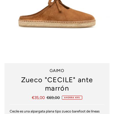
GAIMO
Zueco "CECILE" ante
marrón
Precio
€35,00
Precio
€69,00
AHORRA 49%
de
normal
venta
Cecile es una alpargata plana tipo zueco barefoot de líneas