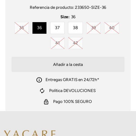
Referencia de producto:
233650-SIZE-36
Size:
36
Variante agotada o no disponible
Variante agotada o no
Variante ag
35
36
37
38
39
40
Variante agotada o no disponible
Variante agotada o no disponib
41
42
Entregas GRATIS en 24/72h*
Política DEVOLUCIONES
Pago 100% SEGURO