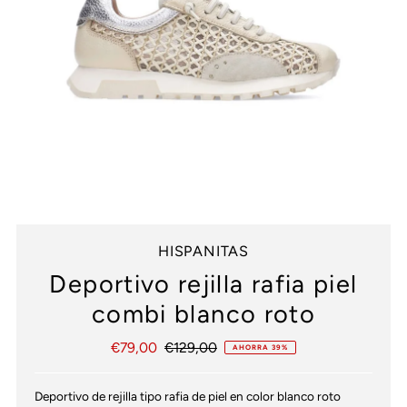
HISPANITAS
Deportivo rejilla rafia piel
combi blanco roto
Precio
€79,00
Precio
€129,00
AHORRA 39%
de
normal
venta
Deportivo de rejilla tipo rafia de piel en color blanco roto