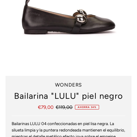
WONDERS
Bailarina "LULU" piel negro
Precio
€79,00
Precio
€119,00
AHORRA 34%
de
normal
venta
Bailarinas LULU 04 confeccionadas en piel lisa negra. La
silueta limpia y la puntera redondeada mantienen el equilibrio,
mientras el detalle metálico efecto joya sobre el empeine