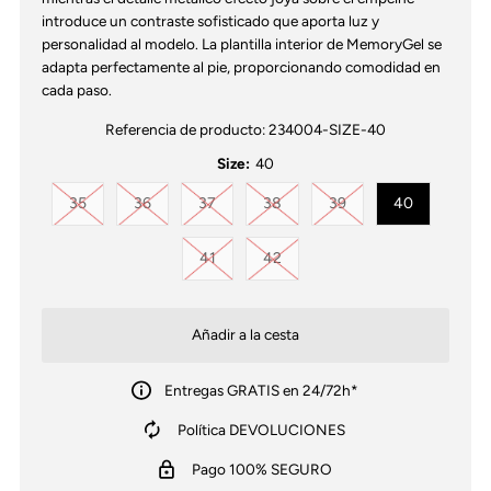
introduce un contraste sofisticado que aporta luz y
personalidad al modelo. La plantilla interior de MemoryGel se
adapta perfectamente al pie, proporcionando comodidad en
cada paso.
Referencia de producto:
234004-SIZE-40
Size:
40
Variante agotada o no disponible
Variante agotada o no disponible
Variante agotada o no disponible
Variante agotada o no disponib
Variante agotada o no
35
36
37
38
39
40
Variante agotada o no disponible
Variante agotada o no disponib
41
42
Entregas GRATIS en 24/72h*
Política DEVOLUCIONES
Pago 100% SEGURO