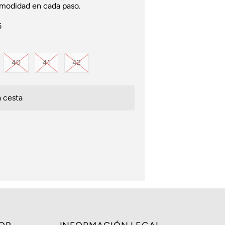
omodidad en cada paso.
6
iante agotada o no disponible
Variante agotada o no disponible
Variante agotada o no disponible
Variante agotada o no disponible
40
41
42