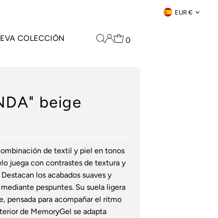
Moneda
EUR €
EVA COLECCIÓN
0
NDA" beige
binación de textil y piel en tonos
lo juega con contrastes de textura y
. Destacan los acabados suaves y
 mediante pespuntes. Su suela ligera
le, pensada para acompañar el ritmo
a interior de MemoryGel se adapta