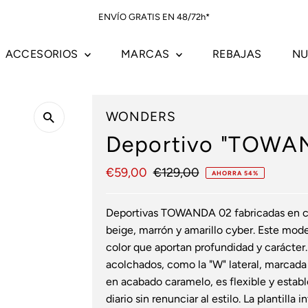
ENVÍO GRATIS EN 48/72h*
ACCESORIOS
MARCAS
REBAJAS
NU
WONDERS
Deportivo "TOWA
Precio
€59,00
Precio
€129,00
AHORRA 54%
de
normal
venta
Deportivas TOWANDA 02 fabricadas en com
beige, marrón y amarillo cyber. Este mode
color que aportan profundidad y carácter
acolchados, como la "W" lateral, marcada
en acabado caramelo, es flexible y estab
diario sin renunciar al estilo. La plantill