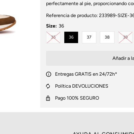
perfectamente al pie, proporcionando c
Referencia de producto:
233989-SIZE-3
Size:
36
Variante agotada o no disponible
Var
35
36
37
38
39
Entregas GRATIS en 24/72h*
Política DEVOLUCIONES
Pago 100% SEGURO