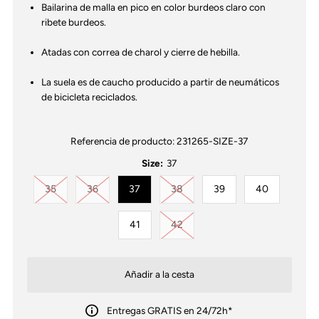
Bailarina de malla en pico en color burdeos claro con
ribete burdeos.
Atadas con correa de charol y cierre de hebilla.
La suela es de caucho producido a partir de neumáticos
de bicicleta reciclados.
Referencia de producto:
231265-SIZE-37
Size:
37
Variante agotada o no disponible
Variante agotada o no disponible
Variante agotada o no disponib
35
36
37
38
39
40
Variante agotada o no disponib
41
42
Entregas GRATIS en 24/72h*