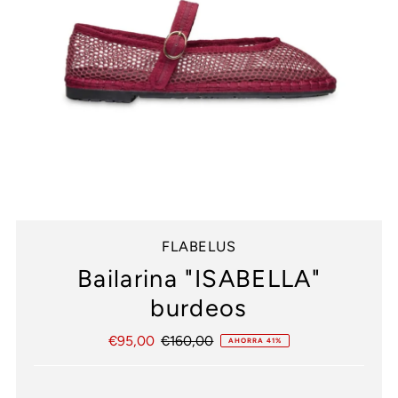
FLABELUS
Bailarina "ISABELLA"
burdeos
Precio
€95,00
Precio
€160,00
AHORRA 41%
de
normal
venta