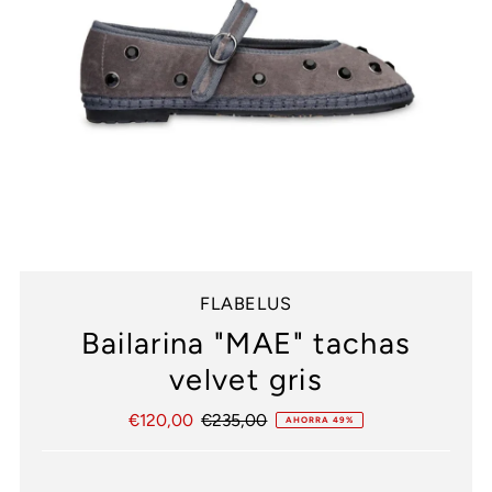
FLABELUS
Bailarina "MAE" tachas
velvet gris
Precio
€120,00
Precio
€235,00
AHORRA 49%
de
normal
venta