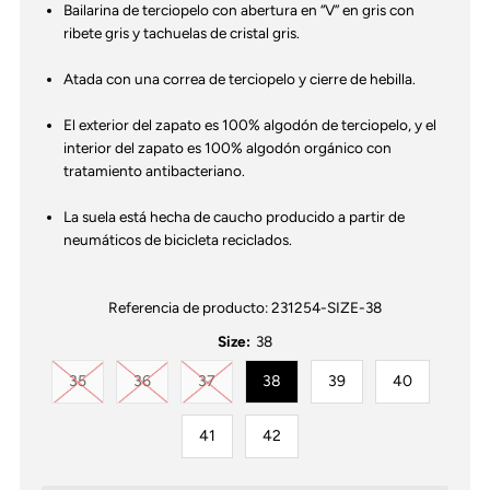
Bailarina de terciopelo con abertura en “V” en gris con
ribete gris y tachuelas de cristal gris.
Atada con una correa de terciopelo y cierre de hebilla.
El exterior del zapato es 100% algodón de terciopelo, y el
interior del zapato es 100% algodón orgánico con
tratamiento antibacteriano.
La suela está hecha de caucho producido a partir de
neumáticos de bicicleta reciclados.
Referencia de producto:
231254-SIZE-38
Size:
38
Variante agotada o no disponible
Variante agotada o no disponible
Variante agotada o no disponible
35
36
37
38
39
40
41
42