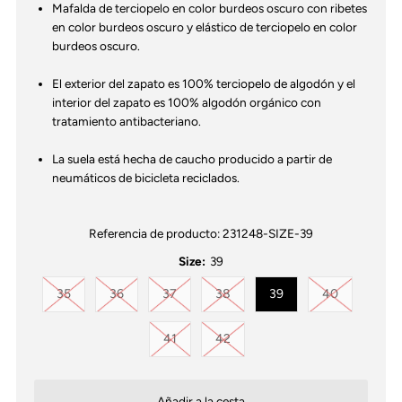
Mafalda de terciopelo en color burdeos oscuro con ribetes
en color burdeos oscuro y elástico de terciopelo en color
burdeos oscuro.
El exterior del zapato es 100% terciopelo de algodón y el
interior del zapato es 100% algodón orgánico con
tratamiento antibacteriano.
La suela está hecha de caucho producido a partir de
neumáticos de bicicleta reciclados.
Referencia de producto:
231248-SIZE-39
Size:
39
Variante agotada o no disponible
Variante agotada o no disponible
Variante agotada o no disponible
Variante agotada o no disponib
Variante ag
35
36
37
38
39
40
Variante agotada o no disponible
Variante agotada o no disponib
41
42