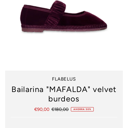
FLABELUS
Bailarina "MAFALDA" velvet
burdeos
Precio
€90,00
Precio
€180,00
AHORRA 50%
de
normal
venta