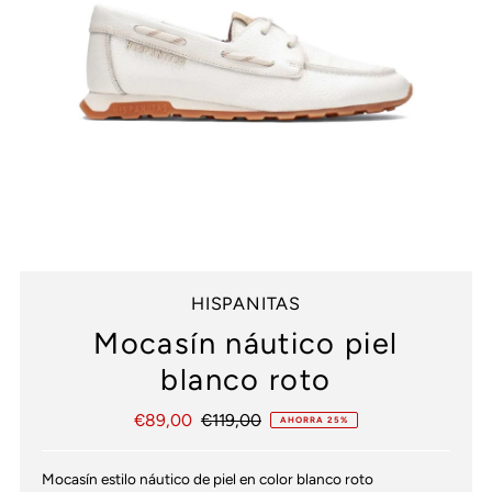
HISPANITAS
Mocasín náutico piel
blanco roto
Precio
€89,00
Precio
€119,00
AHORRA 25%
de
normal
venta
Mocasín estilo náutico de piel en color blanco roto