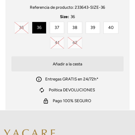
Referencia de producto:
233643-SIZE-36
Size:
36
Variante agotada o no disponible
35
36
37
38
39
40
Variante agotada o no disponible
Variante agotada o no disponib
41
42
Entregas GRATIS en 24/72h*
Política DEVOLUCIONES
Pago 100% SEGURO