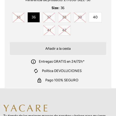
Size:
36
Variante agotada o no disponible
Variante agotada o no disponible
Variante agotada o no disponib
Variante agotada o no
35
36
37
38
39
40
Variante agotada o no disponible
Variante agotada o no disponib
41
42
Entregas GRATIS en 24/72h*
Política DEVOLUCIONES
Pago 100% SEGURO
Tu tienda de las mejores marcas de zapatos y bolsos para mujeres.