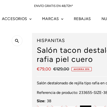
ENVÍO GRATIS EN 48/72h*
ACCESORIOS
MARCAS
REBAJAS
NU
HISPANITAS
Salón tacon destal
rafia piel cuero
Precio
€79,00
Precio
€129,00
AHORRA 39%
de
normal
venta
Salón destalonado de rejilla tipo rafia en 
Referencia de producto:
233655-SIZE-3
Size:
38