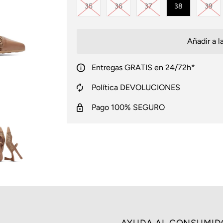
Variante agotada o no disponible
Variante agotada o no disponible
Variante agotada o no 
Var
35
36
37
38
39
Entregas GRATIS en 24/72h*
Política DEVOLUCIONES
Pago 100% SEGURO
AYUDA AL CONSUMID