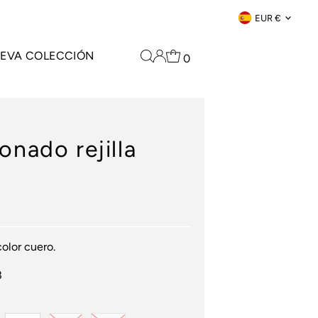
Moneda
EUR €
EVA COLECCIÓN
0
onado rejilla
color cuero.
8