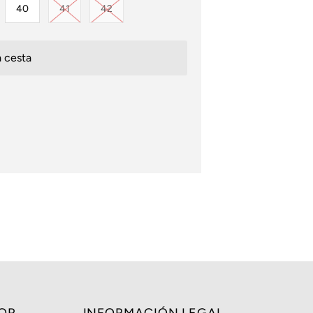
disponible
iante agotada o no disponible
Variante agotada o no disponible
Variante agotada o no disponible
40
41
42
OR
INFORMACIÓN LEGAL