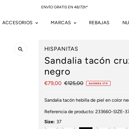
ENVÍO GRATIS EN 48/72h*
ACCESORIOS
MARCAS
REBAJAS
NU
HISPANITAS
Sandalia tacón cru
negro
Precio
€79,00
Precio
€125,00
AHORRA 37%
de
normal
venta
Sandalia tacón hebilla de piel en color ne
Referencia de producto:
233660-SIZE-3
Size:
37