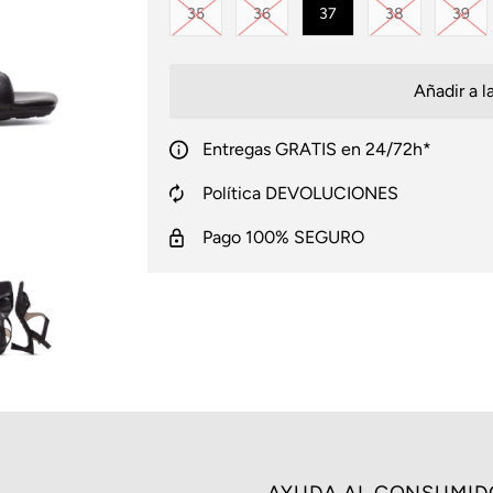
Variante agotada o no disponible
Variante agotada o no disponible
Variante agot
Var
35
36
37
38
39
Entregas GRATIS en 24/72h*
Política DEVOLUCIONES
Pago 100% SEGURO
AYUDA AL CONSUMID