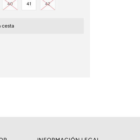
ada o no disponible
iante agotada o no disponible
Variante agotada o no disponible
Variante agotada o no disponible
40
41
42
OR
INFORMACIÓN LEGAL