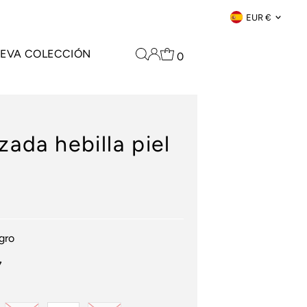
Moneda
EUR €
EVA COLECCIÓN
0
zada hebilla piel
gro
7