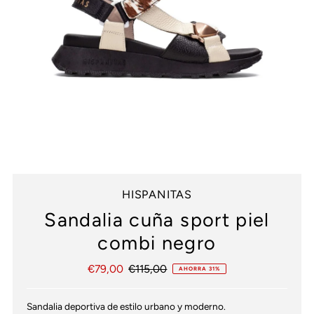
HISPANITAS
Sandalia cuña sport piel
combi negro
Precio
€79,00
Precio
€115,00
AHORRA 31%
de
normal
venta
Sandalia deportiva de estilo urbano y moderno.