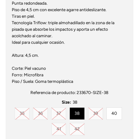
Punta redondeada.
Piso de 4,5 cm con excelente agarre antideslizante.
Tiras en piel.
Tecnología Triflow: triple almohadillado en la zona de la
pisada que absorbe los impactos y aporta un efecto
acolchado al caminar.
Ideal para cualquier ocasión.
Altura: 4,5 cm.
Corte: Piel vacuno
Forro: Microfibra
Piso / Suela: Goma termoplástica
Referencia de producto:
233670-SIZE-38
Size:
38
Variante agotada o no disponible
Variante agotada o no disponible
Variante agotada o no disponible
Variante agotada o no
35
36
37
38
39
40
Variante agotada o no disponible
Variante agotada o no disponib
41
42