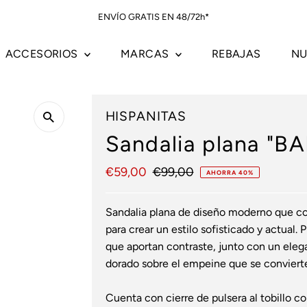
ENVÍO GRATIS EN 48/72h*
ACCESORIOS
MARCAS
REBAJAS
NU
HISPANITAS
Sandalia plana "BA
Precio
€59,00
Precio
€99,00
AHORRA 40%
de
normal
venta
Sandalia plana de diseño moderno que co
para crear un estilo sofisticado y actual. 
que aportan contraste, junto con un ele
dorado sobre el empeine que se convierte
Cuenta con cierre de pulsera al tobillo co