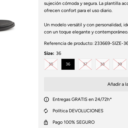
sujeción cómoda y segura. La plantilla ac
ofrecen confort para el uso diario.
Un modelo versátil y con personalidad, id
con un toque elegante y contemporáneo
Referencia de producto:
233669-SIZE-3
Size:
36
Variante agotada o no disponible
Variante agotada o no 
Variante agot
Var
35
36
37
38
39
Entregas GRATIS en 24/72h*
Política DEVOLUCIONES
Pago 100% SEGURO