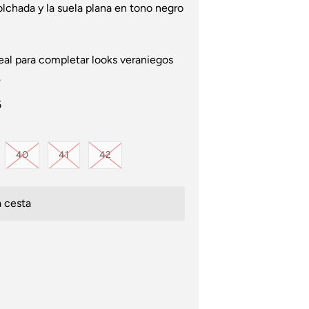
olchada y la suela plana en tono negro
eal para completar looks veraniegos
.
6
disponible
ada o no disponible
iante agotada o no disponible
Variante agotada o no disponible
Variante agotada o no disponible
Variante agotada o no disponible
40
41
42