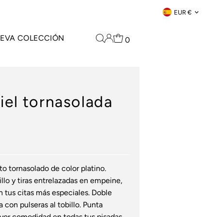
Moneda
EUR €
EVA COLECCIÓN
0
iel tornasolada
to tornasolado de color platino.
illo y tiras entrelazadas en empeine,
n tus citas más especiales. Doble
 con pulseras al tobillo. Punta
ayor comodidad en todas tus pisadas.