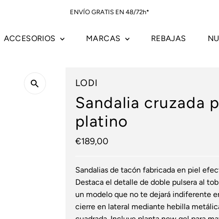
ENVÍO GRATIS EN 48/72h*
ACCESORIOS
MARCAS
REBAJAS
NU
LODI
Sandalia cruzada p
platino
Precio
€189,00
normal
Sandalias de tacón fabricada en piel efec
Destaca el detalle de doble pulsera al tob
un modelo que no te dejará indiferente e
cierre en lateral mediante hebilla metálica
cuadrada. Incluye planta new gel para m