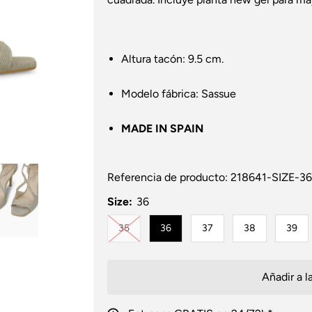
Altura tacón: 9.5 cm.
Modelo fábrica: Sassue
MADE IN SPAIN
Referencia de producto:
218641-SIZE-36
Size:
36
Variante agotada o no disponible
35
36
37
38
39