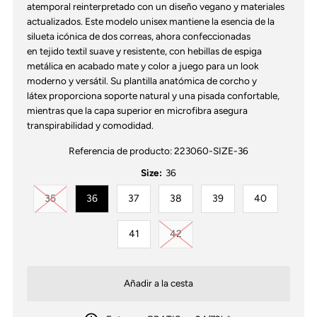
atemporal reinterpretado con un diseño vegano y materiales
actualizados. Este modelo unisex mantiene la esencia de la
silueta icónica de dos correas, ahora confeccionadas
en tejido textil suave y resistente, con hebillas de espiga
metálica en acabado mate y color a juego para un look
moderno y versátil. Su plantilla anatómica de corcho y
látex proporciona soporte natural y una pisada confortable,
mientras que la capa superior en microfibra asegura
transpirabilidad y comodidad.
Referencia de producto:
223060-SIZE-36
Size:
36
Variante agotada o no disponible
35
36
37
38
39
40
Variante agotada o no disponib
41
42